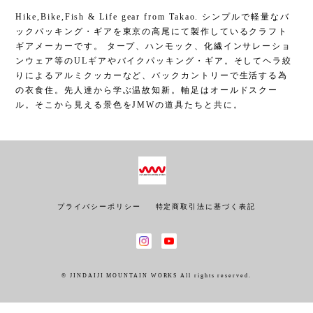
Hike,Bike,Fish & Life gear from Takao. シンプルで軽量なバ
ックパッキング・ギアを東京の高尾にて製作しているクラフト
ギアメーカーです。 タープ、ハンモック、化繊インサレーショ
ンウェア等のULギアやバイクパッキング・ギア。そしてヘラ絞
りによるアルミクッカーなど、バックカントリーで生活する為
の衣食住。先人達から学ぶ温故知新。軸足はオールドスクー
ル。そこから見える景色をJMWの道具たちと共に。
プライバシーポリシー
特定商取引法に基づく表記
© JINDAIJI MOUNTAIN WORKS All rights reserved.