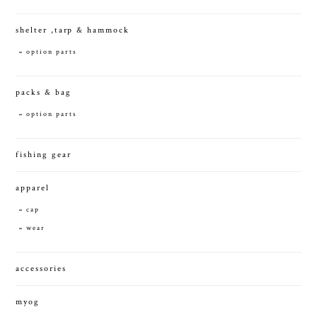
shelter ,tarp & hammock
option parts
packs & bag
option parts
fishing gear
apparel
cap
wear
accessories
myog