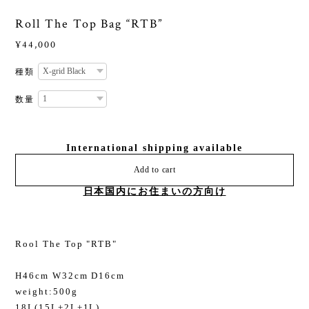
Roll The Top Bag “RTB”
¥44,000
種類
数量
International shipping available
Add to cart
日本国内にお住まいの方向け
Rool The Top "RTB"
H46cm W32cm D16cm
weight:500g
18L(15L+2L+1L)