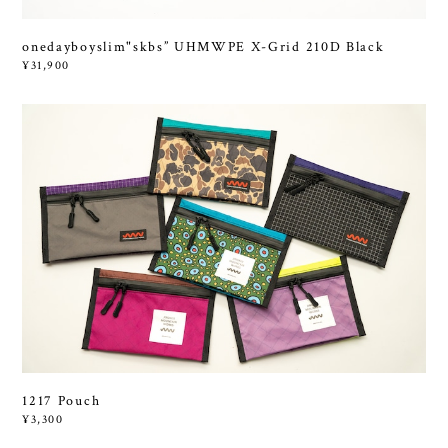
onedayboyslim"skbs” UHMWPE X-Grid 210D Black
¥31,900
1217 Pouch
¥3,300