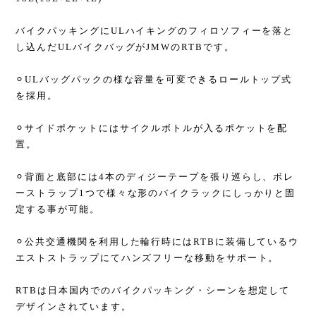
バイクパッキングにULハイキングのフィロソフィーを落と
し込んだULバイクバッグがJMWのRTBです。
⚪︎ULバッグパックの様な容量を可変できるロールトップ式
を採用。
⚪︎サイドポケットにはサイクルボトルが入るポケットを配
置。
⚪︎背面と底部には4本のディジーテープを張り巡らし、ボレ
ーストラップ1つで様々な形のバイクラックにしっかりと固
定する事が可能。
⚪︎公共交通機関を利用した輪行時にはRTBに装備しているウ
エストストラップにてハンズフリーな移動をサポート。
RTBは日本国内でのバイクパッキング・シーンを想定して
デザインされています。