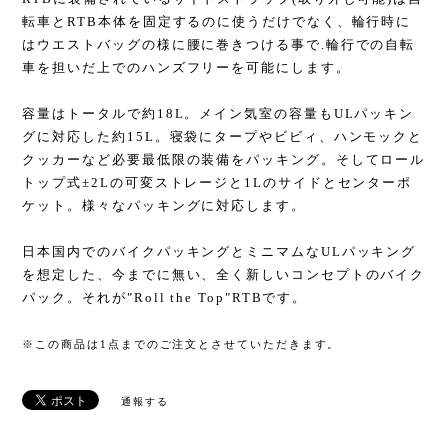
転車とRTB本体を固定するのに使うだけでなく、輪行時に
はウエストバッグの様に腰に巻きつける事で.輪行での自転
車を担いだ上でのハンズフリーを可能にします。
容量はトータルで約18L。メイン気室の容量もULパッキン
グに対応した約15L。寝袋にタープやビビィ、ハンモックと
クッカーなど必要最低限の装備をパッキング。そしてロール
トップ式±2Lの可変ストレージと1Lのサイドとセンターポ
ケット。様々なパッキングに対応します。
日本国内でのバイクパッキングとミニマムなULパッキング
を想定した、今までに無い、全く新しいコンセプトのバイク
パック。それが"Roll the Top"RTBです。
※この商品は1点までのご注文とさせていただきます。
通報する