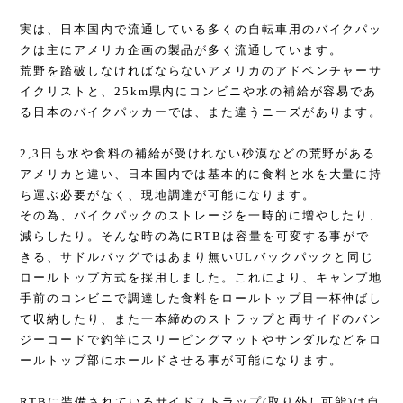
実は、日本国内で流通している多くの自転車用のバイクパッ
クは主にアメリカ企画の製品が多く流通しています。
荒野を踏破しなければならないアメリカのアドベンチャーサ
イクリストと、25km県内にコンビニや水の補給が容易であ
る日本のバイクパッカーでは、また違うニーズがあります。
2,3日も水や食料の補給が受けれない砂漠などの荒野がある
アメリカと違い、日本国内では基本的に食料と水を大量に持
ち運ぶ必要がなく、現地調達が可能になります。
その為、バイクパックのストレージを一時的に増やしたり、
減らしたり。そんな時の為にRTBは容量を可変する事がで
きる、サドルバッグではあまり無いULバックパックと同じ
ロールトップ方式を採用しました。これにより、キャンプ地
手前のコンビニで調達した食料をロールトップ目一杯伸ばし
て収納したり、また一本締めのストラップと両サイドのバン
ジーコードで釣竿にスリーピングマットやサンダルなどをロ
ールトップ部にホールドさせる事が可能になります。
RTBに装備されているサイドストラップ(取り外し可能)は自