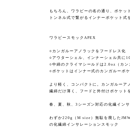
もちろん、ワラビーの名の通り、ポケッ
トンネル式で繋がるインナーポケット式
ワラビースモックAPEX
○カンガルーアノラックをフードレス化
○アウターシェル、インナーシェル共に10
○中綿のクライマシールドは2.0oz（カンガ
○ポケットはインナー式のカンガルーポ
より軽く、コンパクトに。カンガルーア
繊綿だけ薄く、フードと外付けポケット
春、夏、秋、3シーズン対応の化繊イン
わずか220g（M size）無駄を廃した
の化繊綿インサレーションスモック