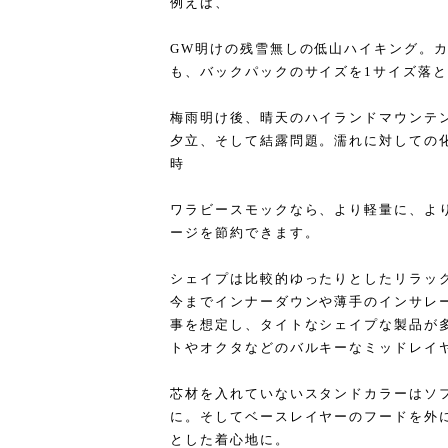
例えば、
GW明けの残雪無しの低山ハイキング。
も、バックパックのサイズを1サイズ落
梅雨明け後、晴天のハイランドマウンテ
夕立、そして結露問題。濡れに対しての
時
ワラビースモックなら、より軽量に、よ
ージを節約できます。
シェイプは比較的ゆったりとしたリラッ
今までインナーダウンや薄手のインサレ
事を想定し、タイトなシェイプな製品が
トやオクタなどのバルキーなミッドレイ
芯材を入れていないスタンドカラーはソ
に。そしてベースレイヤーのフードを外
とした着心地に。