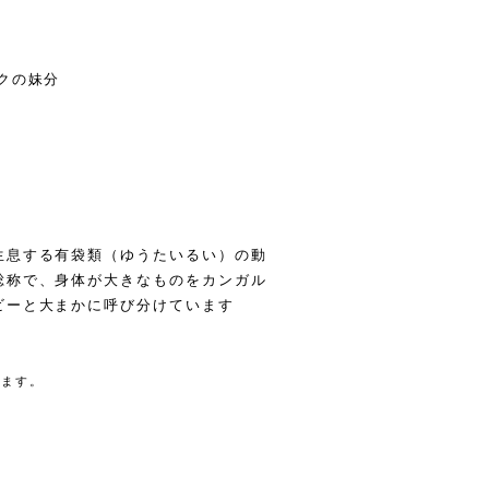
クの妹分
生息する有袋類（ゆうたいるい）の動
総称で、身体が大きなものをカンガル
ビーと大まかに呼び分けています
きます。