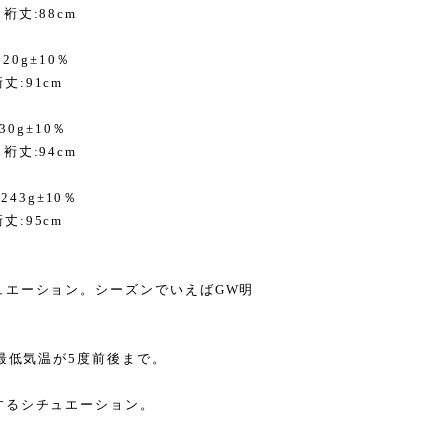
/ 裄丈:88cm
220g±10％
裄丈:91cm
230g±10％
/ 裄丈:94cm
:243g±10％
裄丈:95cm
ュエーション。シーズンでいえばGW明
、最低気温が5度前後まで。
するシチュエーション。