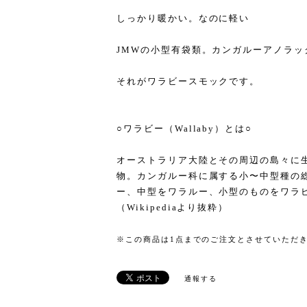
しっかり暖かい。なのに軽い
JMWの小型有袋類。カンガルーアノラッ
それがワラビースモックです。
○ワラビー（Wallaby）とは○
オーストラリア大陸とその周辺の島々に
物。カンガルー科に属する小〜中型種の
ー、中型をワラルー、小型のものをワラ
（Wikipediaより抜粋）
※この商品は1点までのご注文とさせていただ
通報する