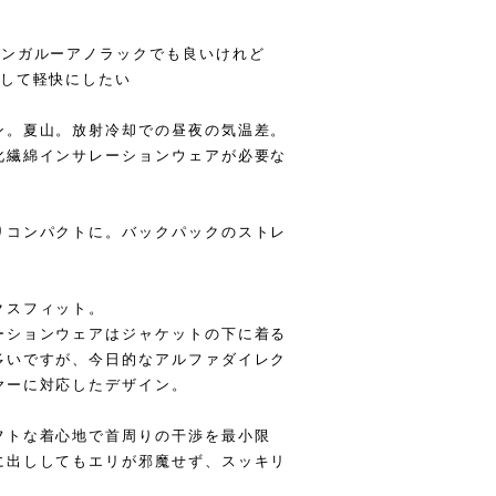
カンガルーアノラックでも良いけれど
として軽快にしたい
ン。夏山。放射冷却での昼夜の気温差。
化繊綿インサレーションウェアが必要な
りコンパクトに。バックパックのストレ
クスフィット。
ーションウェアはジャケットの下に着る
多いですが、今日的なアルファダイレク
ヤーに対応したデザイン。
フトな着心地で首周りの干渉を最小限
に出ししてもエリが邪魔せず、スッキリ