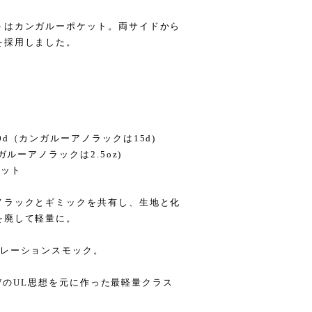
トはカンガルーポケット。両サイドから
を採用しました。
d（カンガルーアノラックは15d)
ルーアノラックは2.5oz)
ケット
ノラックとギミックを共有し、生地と化
を廃して軽量に。
サレーションスモック。
JMWのUL思想を元に作った最軽量クラス