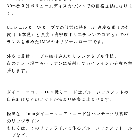
30m巻きはボリュームディスカウントでの価格提供になりま
す。
ULシェルターやタープでの設営に特化した適度な張りの外
皮（16本撚）と強度（高密度ポリエチレンのコア芯）のバ
ランスを求めたJMWのオリジナルロープです。
外皮に反射テープを織り込んだリフレクタブル仕様。
夜のテント場でもヘッデンに反射してガイラインが存在を主
張します。
ダイニーマコア・16本撚りコードはプルージックノットや
自在結びなどのノットが決まり確実に止まります。
軽量な1.4mmダイニーマコア・コードはハンモック設営時
のリッジライン
もしくは、そのリッジラインに作るプルージックノット・ル
ープなど。